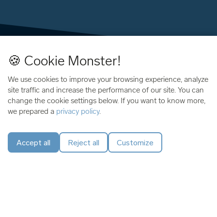
🍪 Cookie Monster!
We use cookies to improve your browsing experience, analyze
site traffic and increase the performance of our site. You can
change the cookie settings below. If you want to know more,
we prepared a
privacy policy
.
Pantalla de vidrio
Accept all
Reject all
Customize
Con su nueva pantalla de vidrio templado, disfrutarás de una
pantalla OLED más resistente y fácil de leer. ¡Nunca fue tan
fácil verificar tus transacciones!