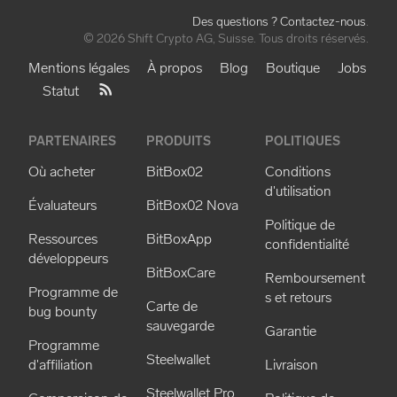
Des questions ? Contactez-nous
.
© 2026 Shift Crypto AG, Suisse. Tous droits réservés.
Mentions légales
À propos
Blog
Boutique
Jobs
Statut
PARTENAIRES
PRODUITS
POLITIQUES
Où acheter
BitBox02
Conditions
d'utilisation
Évaluateurs
BitBox02 Nova
Politique de
Ressources
BitBoxApp
confidentialité
développeurs
BitBoxCare
Remboursement
Programme de
s et retours
Carte de
bug bounty
sauvegarde
Garantie
Programme
Steelwallet
d'affiliation
Livraison
Steelwallet Pro