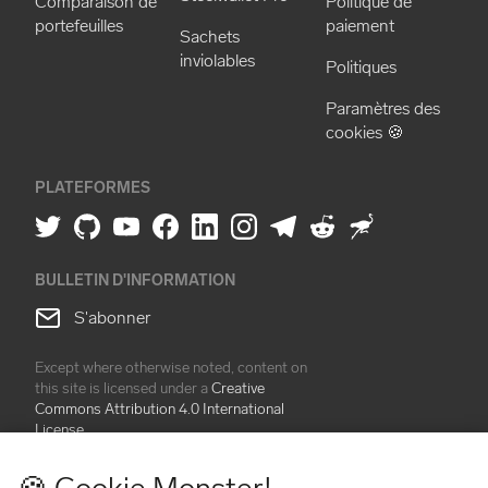
Comparaison de
Politique de
portefeuilles
paiement
Sachets
inviolables
Politiques
Paramètres des
cookies 🍪
PLATEFORMES
BULLETIN D'INFORMATION
S'abonner
Except where otherwise noted, content on
this site is licensed under a
Creative
Commons Attribution 4.0 International
License