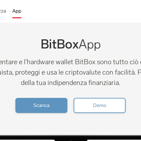
zza
App
App
BitBox
tare e l'hardware wallet BitBox sono tutto ciò d
uista, proteggi e usa le criptovalute con facilità. P
della tua indipendenza finanziaria.
Scarica
Demo