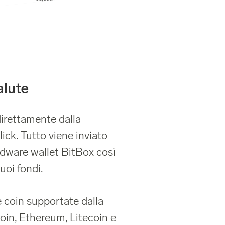
alute
direttamente dalla
ck. Tutto viene inviato
rdware wallet BitBox così
uoi fondi.
e coin supportate dalla
oin, Ethereum, Litecoin e