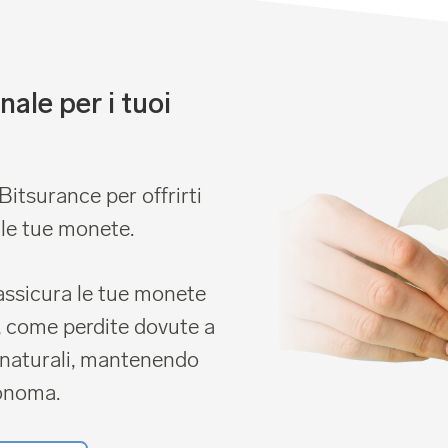
ale per i tuoi
itsurance per offrirti
 le tue monete.
assicura le tue monete
, come perdite dovute a
i naturali, mantenendo
onoma.