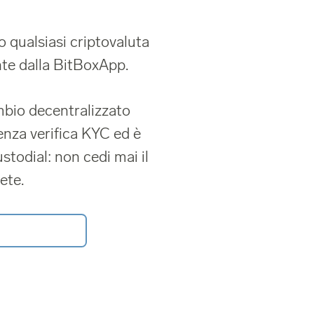
 qualsiasi criptovaluta
nte dalla BitBoxApp.
mbio decentralizzato
senza verifica KYC ed è
odial: non cedi mai il
ete.