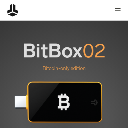
BitBox
02
Bitcoin-only edition