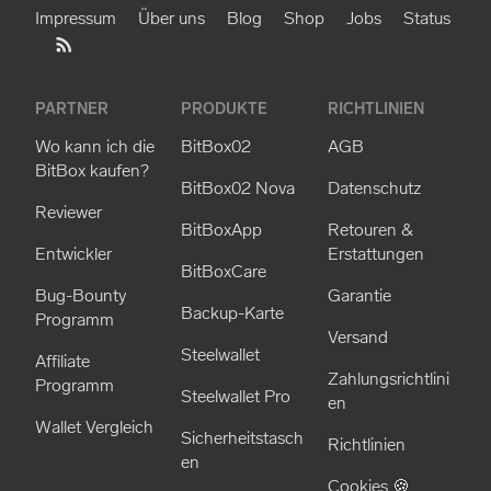
Impressum
Über uns
Blog
Shop
Jobs
Status
PARTNER
PRODUKTE
RICHTLINIEN
Wo kann ich die
BitBox02
AGB
BitBox kaufen?
BitBox02 Nova
Datenschutz
Reviewer
BitBoxApp
Retouren &
Entwickler
Erstattungen
BitBoxCare
Bug-Bounty
Garantie
Backup-Karte
Programm
Versand
Steelwallet
Affiliate
Zahlungsrichtlini
Programm
Steelwallet Pro
en
Wallet Vergleich
Sicherheitstasch
Richtlinien
en
Cookies 🍪