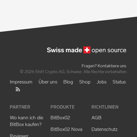
Fragen? Kontaktiere uns
.
© 2026 Shift Crypto AG, Schweiz. Alle Rechte vorbehalten.
Impressum
Über uns
Blog
Shop
Jobs
Status
PARTNER
PRODUKTE
RICHTLINIEN
Wo kann ich die
BitBox02
AGB
BitBox kaufen?
BitBox02 Nova
Datenschutz
Reviewer