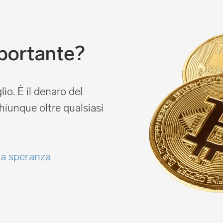
mportante?
io. È il denaro del
hiunque oltre qualsiasi
na speranza