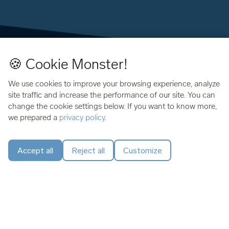
🍪 Cookie Monster!
We use cookies to improve your browsing experience, analyze
site traffic and increase the performance of our site. You can
change the cookie settings below. If you want to know more,
we prepared a
privacy policy
.
Pantalla de vidrio
Accept all
Reject all
Customize
Con su nueva pantalla de vidrio templado, disfrutarás de una
pantalla OLED más resistente y fácil de leer. ¡Nunca fue tan
fácil verificar tus transacciones!