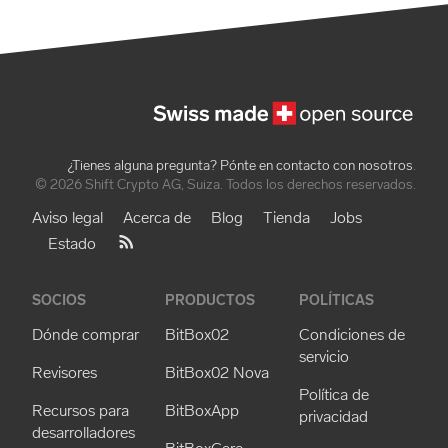
¿Tienes alguna pregunta? Pónte en contacto con nosotros
.
© 2026 Shift Crypto AG, Suiza. Todos los derechos reservados.
Aviso legal
Acerca de
Blog
Tienda
Jobs
Estado
SOCIOS
PRODUCTOS
POLÍTICAS
Dónde comprar
BitBox02
Condiciones de
servicio
Revisores
BitBox02 Nova
Política de
Recursos para
BitBoxApp
privacidad
desarrolladores