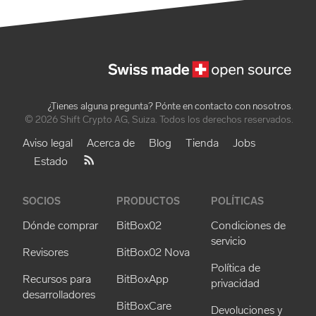
¿Tienes alguna pregunta? Pónte en contacto con nosotros
.
© 2026 Shift Crypto AG, Suiza. Todos los derechos reservados.
Aviso legal
Acerca de
Blog
Tienda
Jobs
Estado
SOCIOS
PRODUCTOS
POLÍTICAS
Dónde comprar
BitBox02
Condiciones de
servicio
Revisores
BitBox02 Nova
Política de
Recursos para
BitBoxApp
privacidad
desarrolladores
BitBoxCare
Devoluciones y