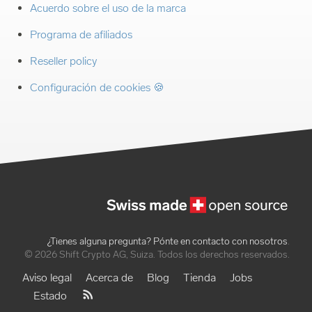
Acuerdo sobre el uso de la marca
Programa de afiliados
Reseller policy
Configuración de cookies 🍪
¿Tienes alguna pregunta? Pónte en contacto con nosotros
.
© 2026 Shift Crypto AG, Suiza. Todos los derechos reservados.
Aviso legal
Acerca de
Blog
Tienda
Jobs
Estado