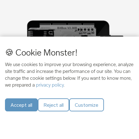
🍪 Cookie Monster!
We use cookies to improve your browsing experience, analyze
site traffic and increase the performance of our site. You can
change the cookie settings below. If you want to know more,
we prepared a
privacy policy
.
Seguridad suiza que puedes
verificar
Accept all
Reject all
Customize
BitBox fue pionera en la
arquitectura de seguridad de
doble chip
en 2019 para una seguridad sin concesiones.
El firmware de código abierto garantiza la máxima
transparencia, mientras que un chip seguro adicional