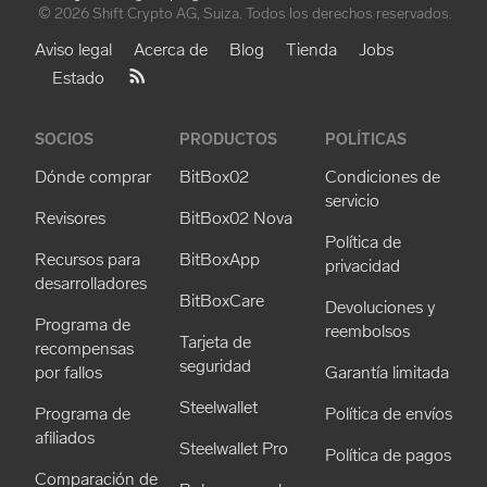
© 2026 Shift Crypto AG, Suiza. Todos los derechos reservados.
Aviso legal
Acerca de
Blog
Tienda
Jobs
Estado
SOCIOS
PRODUCTOS
POLÍTICAS
Dónde comprar
BitBox02
Condiciones de
servicio
Revisores
BitBox02 Nova
Política de
Recursos para
BitBoxApp
privacidad
desarrolladores
BitBoxCare
Devoluciones y
Programa de
reembolsos
Tarjeta de
recompensas
seguridad
por fallos
Garantía limitada
Steelwallet
Programa de
Política de envíos
afiliados
Steelwallet Pro
Política de pagos
Comparación de