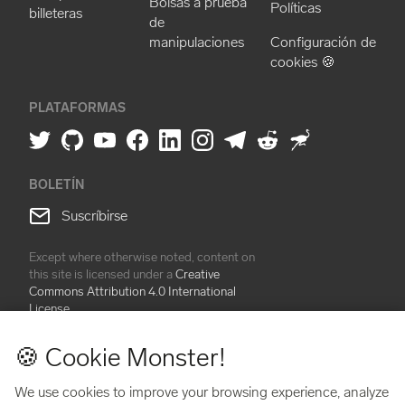
Bolsas a prueba
Políticas
billeteras
de
manipulaciones
Configuración de
cookies 🍪
PLATAFORMAS
BOLETÍN
Suscríbirse
Except where otherwise noted, content on
this site is licensed under a
Creative
Commons Attribution 4.0 International
License
🍪 Cookie Monster!
BitBox® is a line of physical, non-custodial hardware wallets and
accessories created by Shift Crypto AG. BitBox devices are
We use cookies to improve your browsing experience, analyze